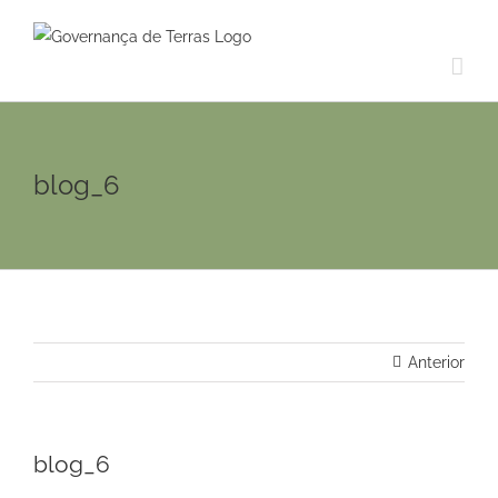
Ir
para
o
conteúdo
blog_6
Anterior
blog_6