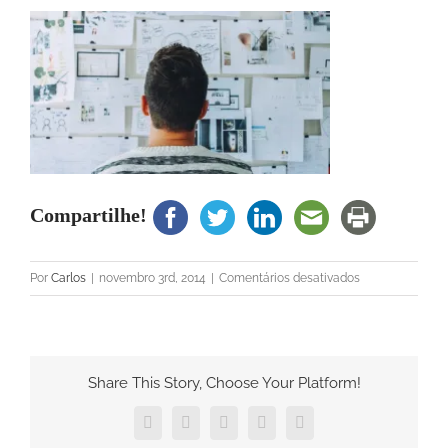
Compartilhe!
em
Por
Carlos
|
novembro 3rd, 2014
|
Comentários desativados
blog_6
Share This Story, Choose Your Platform!
Facebook
Twitter
Pinterest
Vk
E-
mail