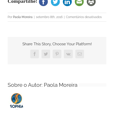
Compartilhe!
em
Por
Paola Moreira
|
setembro 8th, 2016
|
Comentários desativados
Alexand
Gori
Maia
Share This Story, Choose Your Platform!
Facebook
Twitter
Pinterest
Vk
E-
mail
Sobre o Autor:
Paola Moreira