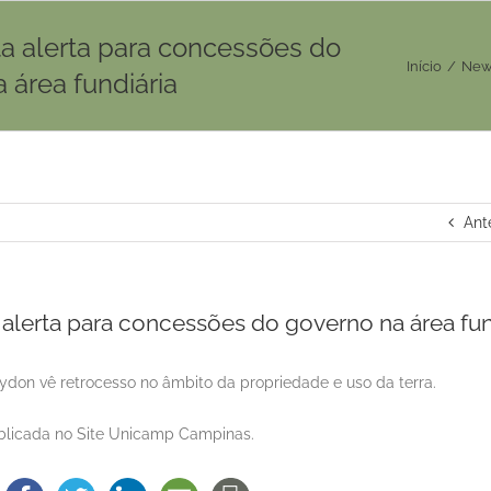
ta alerta para concessões do
Início
/
New
 área fundiária
Ant
 alerta para concessões do governo na área fun
eydon vê retrocesso no âmbito da propriedade e uso da terra.
licada no Site Unicamp Campinas.