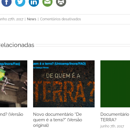
em
unho 27th, 2017
|
News
|
Comentários desativados
Especialista
alerta
para
elacionadas
concessões
do
governo
na
área
fundiária
nd? (Versão
Novo documentário “De
Documentário
quem é a terra?” (Versão
TERRA?
original)
junho 7th, 2017