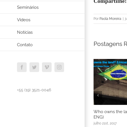
Compartilhe!
Seminários
Por
Paola Moreira
|
j
Vídeos
Notícias
Postagens R
Contato
Facebook
Twitter
Vimeo
Instagram
+55 (19) 3521-0046
Who owns the la
ENG)
julho 21st, 2017