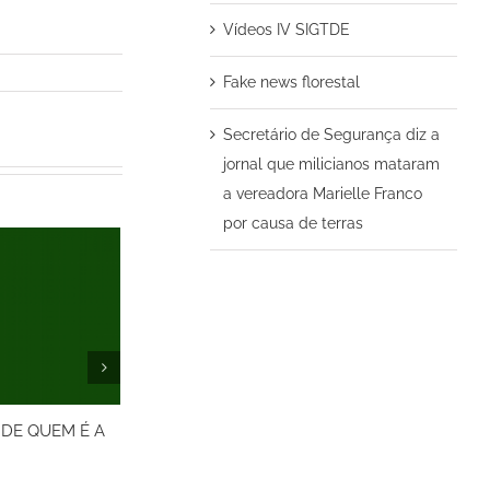
Vídeos IV SIGTDE
Fake news florestal
Secretário de Segurança diz a
jornal que milicianos mataram
a vereadora Marielle Franco
por causa de terras
 DE QUEM É A
Entrevista de Bastiaan Reydon
MP 759-A de
e Gabriel Pansani Siqueira para
Lei de Conv
a rádio web Unicamp
2017