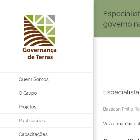
Ir
Especialis
para
o
governo na
conteúdo
Quem Somos
Especialista
O Grupo
Projetos
Bastiaan Philip R
Publicações
Veja a matéria
pub
Capacitações