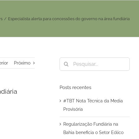
s
/
Especialista alerta para concessões do governo na área fundiária
Buscar
erior
Próximo
resultados
para:
Posts recentes
diária
#TBT Nota Técnica da Media
Provisória
Regularização Fundiária na
Bahia beneficia o Setor Eólico