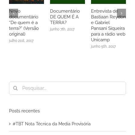
Novo
Documentário
Entrevista de
M
documentário
DE QUEM É A
Bastiaan Reydon
2
“De quem é a
TERRA?
e Gabriel
L
terra?” (Versão
Pansani Siqueira
C
junho 7th, 2017
original)
para a rádio web
1
Unicamp
julho 21st, 2017
j
junho 5th, 2017
Buscar
resultados
para:
Posts recentes
#TBT Nota Técnica da Media Provisória