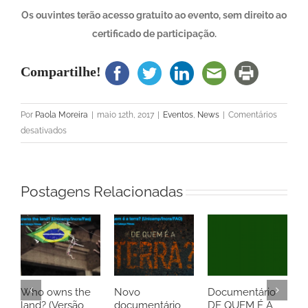
Os ouvintes terão acesso gratuito ao evento, sem direito ao
certificado de participação.
Compartilhe!
Por
Paola Moreira
|
maio 12th, 2017
|
Eventos
,
News
|
Comentários
em
desativados
Faça
sua
inscrição
Postagens Relacionadas
para
o
III
Seminário
Internacional
de
Governança
Who owns the
Novo
Documentário
E
land? (Versão
documentário
DE QUEM É A
d
da