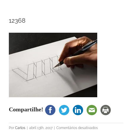
12368
Compartilhe!
em
Por
Carlos
|
abril 13th, 2017
|
Comentários desativados