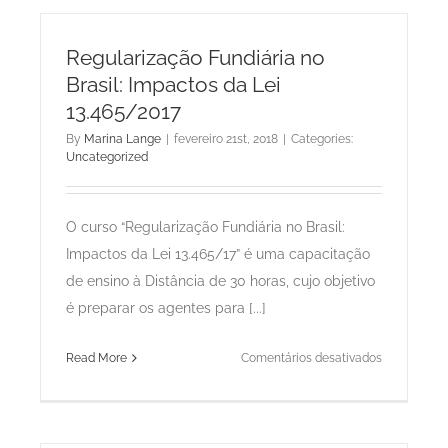
mas
vão
Regularização Fundiária no
reagir
Brasil: Impactos da Lei
13.465/2017
By
Marina Lange
|
fevereiro 21st, 2018
|
Categories:
Uncategorized
O curso “Regularização Fundiária no Brasil:
Impactos da Lei 13.465/17” é uma capacitação
de ensino à Distância de 30 horas, cujo objetivo
é preparar os agentes para [...]
em
Read More
Comentários desativados
Regulariza
Fundiária
no