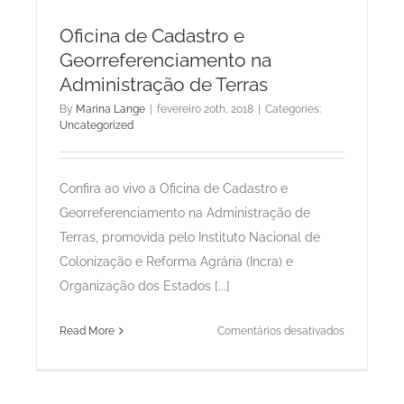
Brasil:
Impactos
Oficina de Cadastro e
da
Georreferenciamento na
Lei
Administração de Terras
13.465/2017
By
Marina Lange
|
fevereiro 20th, 2018
|
Categories:
Uncategorized
Confira ao vivo a Oficina de Cadastro e
Georreferenciamento na Administração de
Terras, promovida pelo Instituto Nacional de
Colonização e Reforma Agrária (Incra) e
Organização dos Estados [...]
em
Read More
Comentários desativados
Oficina
de
Cadastro