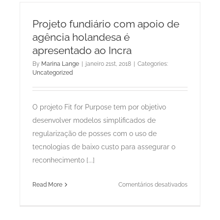
e
Georrefere
Projeto fundiário com apoio de
na
agência holandesa é
Administra
apresentado ao Incra
de
Terras
By
Marina Lange
|
janeiro 21st, 2018
|
Categories:
Uncategorized
O projeto Fit for Purpose tem por objetivo
desenvolver modelos simplificados de
regularização de posses com o uso de
tecnologias de baixo custo para assegurar o
reconhecimento [...]
em
Read More
Comentários desativados
Projeto
fundiário
com