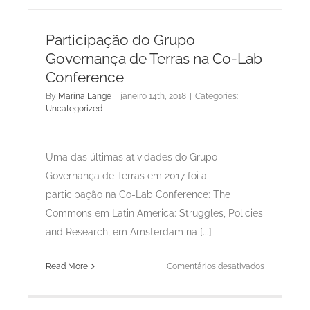
apoio
de
Participação do Grupo
agência
Governança de Terras na Co-Lab
holandesa
Conference
é
apresentad
By
Marina Lange
|
janeiro 14th, 2018
|
Categories:
Uncategorized
ao
Incra
Uma das últimas atividades do Grupo
Governança de Terras em 2017 foi a
participação na Co-Lab Conference: The
Commons em Latin America: Struggles, Policies
and Research, em Amsterdam na [...]
em
Read More
Comentários desativados
Participaçã
do