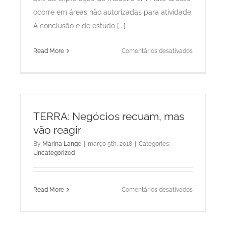
ocorre em áreas não autorizadas para atividade.
A conclusão é de estudo [...]
em
Read More
Comentários desativados
41%
da
exploração
de
madeira
TERRA: Negócios recuam, mas
em
vão reagir
MT
é
By
Marina Lange
|
março 5th, 2018
|
Categories:
Uncategorized
ilegal,
diz
estudo
em
Read More
Comentários desativados
TERRA:
Negócios
recuam,