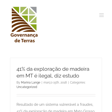
Ir
para
o
conteúdo
41% da exploração de madeira
em MT é ilegal, diz estudo
By
Marina Lange
|
março 15th, 2018
|
Categories:
Uncategorized
Resultado de um sistema vulnerável a fraudes,
41% da exploração de madeira em Mato Grosso