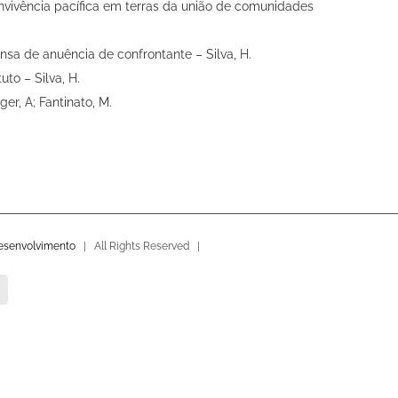
vivência pacífica em terras da união de comunidades
nsa de anuência de confrontante – Silva, H.
uto – Silva, H.
er, A; Fantinato, M.
esenvolvimento
| All Rights Reserved |
nstagram