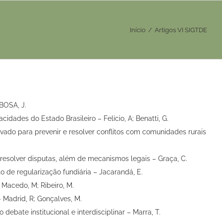
Início
/
Artigos VI SIGTDE
BOSA, J.
idades do Estado Brasileiro – Felício, A; Benatti, G.
vado para prevenir e resolver conflitos com comunidades rurais
 resolver disputas, além de mecanismos legais – Graça, C.
o de regularização fundiária – Jacarandá, E.
 Macedo, M; Ribeiro, M.
Madrid, R; Gonçalves, M.
 debate institucional e interdisciplinar – Marra, T.