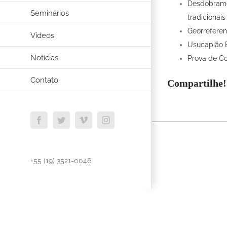
Desdobramen
Seminários
tradicionais
Georreferen
Vídeos
Usucapião E
Notícias
Prova de Co
Contato
Compartilhe!
Facebook
Twitter
Vimeo
Instagram
+55 (19) 3521-0046