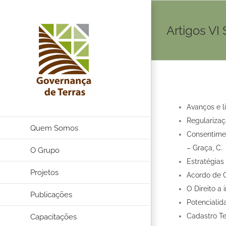
Ir
para
Artigos VI
o
conteúdo
Avanços e 
Regularizaç
Quem Somos
Consentimen
– Graça, C.
O Grupo
Estratégias
Projetos
Acordo de C
O Direito a
Publicações
Potenciali
Cadastro Ter
Capacitações