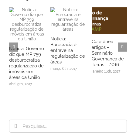
Notícia:
Coletânea
T
Burocracia é
artigos –
Notícia: Governo
m
entrave na
Seminário
diz que MP 759
G
regularização de
Governança de
desburocratiza
d
áreas
Terras – 2016
regularização de
J
março 6th, 2017
imóveis em
janeiro 16th, 2017
U
áreas da União
a
abril 9th, 2017
Buscar
resultados