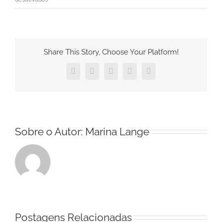
Senado
debaterá
georreferenciamento
e
Share This Story, Choose Your Platform!
INDE
com
Facebook
Twitter
Pinterest
Vk
E-
a
mail
sociedade
Sobre o Autor:
Marina Lange
Postagens Relacionadas