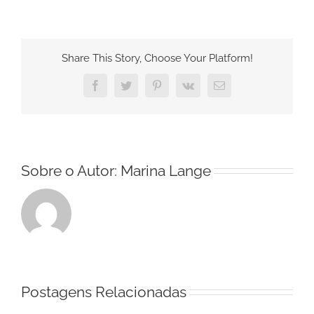
do
grupo
de
Share This Story, Choose Your Platform!
Governança
de
Facebook
Twitter
Pinterest
Vk
E-
terras
mail
apresentaram
projetos
em
curso
Sobre o Autor:
Marina Lange
no
Seminário
“Propriedades
em
transformação”
Postagens Relacionadas