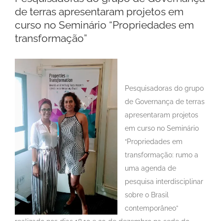
de terras apresentaram projetos em
curso no Seminário “Propriedades em
transformação”
Pesquisadoras do grupo
de Governança de terras
apresentaram projetos
em curso no Seminário
“Propriedades em
transformação: rumo a
uma agenda de
pesquisa interdisciplinar
sobre o Brasil
contemporâneo”