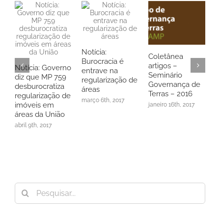
Notícia:
Coletânea
T
Burocracia é
artigos –
m
Notícia: Governo
entrave na
Seminário
G
diz que MP 759
regularização de
Governança de
d
desburocratiza
áreas
Terras – 2016
J
regularização de
março 6th, 2017
U
imóveis em
janeiro 16th, 2017
áreas da União
a
abril 9th, 2017
Buscar
resultados
para: