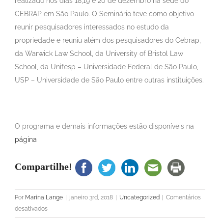
realizado nos dias 18,19 e 20 de dezembro na sede do
CEBRAP em São Paulo. O Seminário teve como objetivo
reunir pesquisadores interessados no estudo da
propriedade e reuniu além dos pesquisadores do Cebrap,
da Warwick Law School, da University of Bristol Law
School, da Unifesp – Universidade Federal de São Paulo,
USP – Universidade de São Paulo entre outras instituições.
O programa e demais informações estão disponíveis na
página
Compartilhe!
Por
Marina Lange
|
janeiro 3rd, 2018
|
Uncategorized
|
Comentários
em
desativados
Pesquisadoras