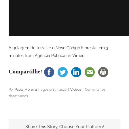
A grilagem de terras e o Novo Código Florestal em 3
minutos
from
Agência Pública
on
Vimeo
.
Compartilhe!
Por
Paola Moreira
|
agosto 8th, 2016
|
Vídeos
|
Comentários
em
desativados
Vídeo:
A
grilagem
de
Share This Story, Choose Your Platform!