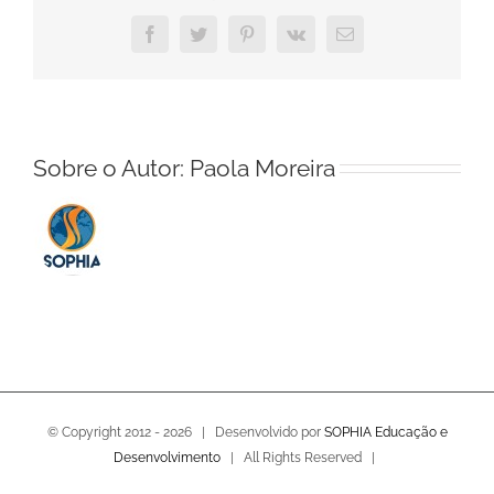
terras
e
Facebook
Twitter
Pinterest
Vk
E-
o
mail
Novo
Código
Florestal
em
Sobre o Autor:
Paola Moreira
3
minutos
© Copyright 2012 -
2026 | Desenvolvido por
SOPHIA Educação e
Desenvolvimento
| All Rights Reserved |