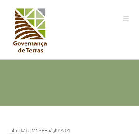
Ir
para
o
conteúdo
[ulp id=’dvxMNSBHnA3KKY2G’]